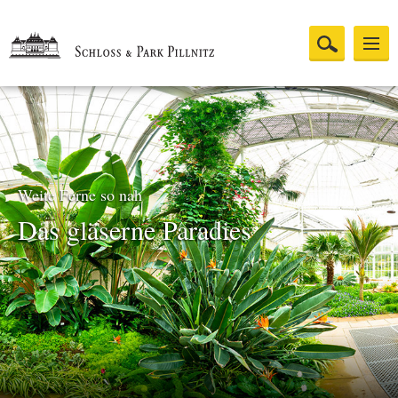
Weite Ferne so nah
Das gläserne Paradies