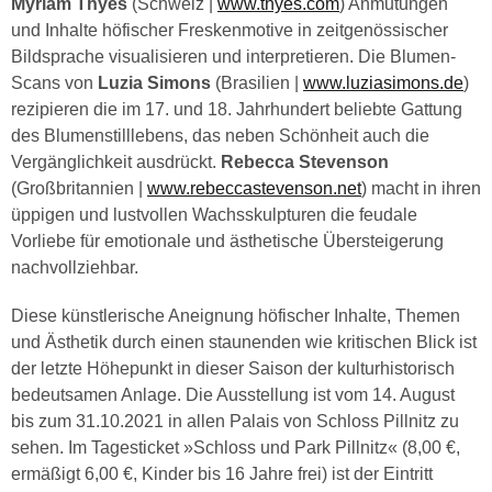
Myriam Thyes
(Schweiz |
www.thyes.com
) Anmutungen
und Inhalte höfischer Freskenmotive in zeitgenössischer
Bildsprache visualisieren und interpretieren. Die Blumen-
Scans von
Luzia Simons
(Brasilien |
www.luziasimons.de
)
rezipieren die im 17. und 18. Jahrhundert beliebte Gattung
des Blumenstilllebens, das neben Schönheit auch die
Vergänglichkeit ausdrückt.
Rebecca Stevenson
(Großbritannien |
www.rebeccastevenson.net
) macht in ihren
üppigen und lustvollen Wachsskulpturen die feudale
Vorliebe für emotionale und ästhetische Übersteigerung
nachvollziehbar.
Diese künstlerische Aneignung höfischer Inhalte, Themen
und Ästhetik durch einen staunenden wie kritischen Blick ist
der letzte Höhepunkt in dieser Saison der kulturhistorisch
bedeutsamen Anlage. Die Ausstellung ist vom 14. August
bis zum 31.10.2021 in allen Palais von Schloss Pillnitz zu
sehen. Im Tagesticket »Schloss und Park Pillnitz« (8,00 €,
ermäßigt 6,00 €, Kinder bis 16 Jahre frei) ist der Eintritt