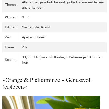
Alte, außergewöhnliche und große Bäume entdecken
Thema:
und erkunden
Klasse:
3 – 4
Fächer:
Sachkunde, Kunst
Zeit:
April – Oktober
Dauer:
2 h
80,00 EUR (max. 28 Kinder, 1 Betreuer je 10 Kinder
Kosten:
frei)
»Orange & Pfefferminze – Genussvoll
(er)leben«