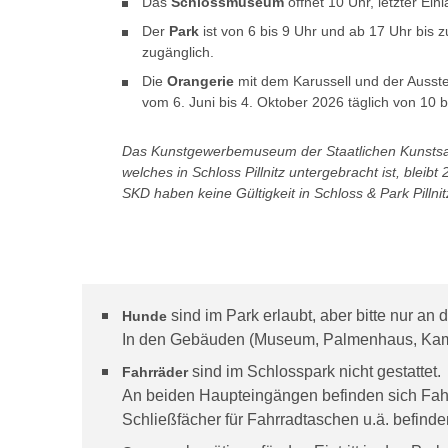
Das
Schlossmuseum
öffnet 10 Uhr, letzter Ei
Der
Park
ist von 6 bis 9 Uhr und ab 17 Uhr bis z
zugänglich.
Die
Orangerie
mit dem Karussell und der Ausste
vom 6. Juni bis 4. Oktober 2026 täglich von 10 b
Das Kunstgewerbemuseum der Staatlichen Kunst
welches in Schloss Pillnitz untergebracht ist, bleib
SKD haben keine Gültigkeit in Schloss & Park Pillnit
sind im Park erlaubt, aber bitte nur an 
Hunde
In den Gebäuden (Museum, Palmenhaus, Kamel
sind im Schlosspark nicht gestattet.
Fahrräder
An beiden Haupteingängen befinden sich Fah
Schließfächer für Fahrradtaschen u.ä. befin