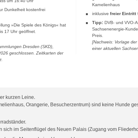
nlass um 16:40 Uhr
Kamelienhaus
ur Dunkelheit kostenfrei
inklusive
freier Eintritt
Tipp:
DVB- und VVO-A
llung »Die Spiele des Königs« hat
Sachsenenergie-Kunden
is 17 Uhr geöffnet.
Preis.
[Nachweis: Vorlage de
sammlungen Dresden (SKD),
einer aktuellen Sachs
t 2026 geschlossen. Zeitkarten der
z.
der kurzen Leine.
ienhaus, Orangerie, Besucherzentrum) sind keine Hunde gest
rradständer.
den sich im Seitenflügel des Neuen Palais (Zugang vom Flieder