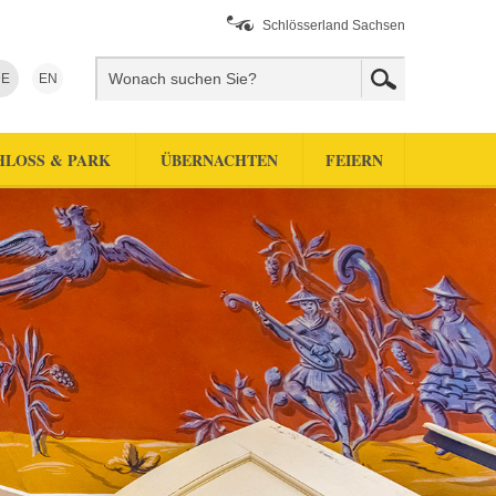
Schlösserland Sachsen
E
EN
HLOSS & PARK
ÜBERNACHTEN
FEIERN