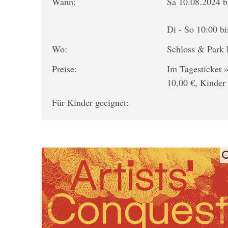
Wann:
Sa 10.08.2024 b
Di - So 10:00 b
Wo:
Schloss & Park 
Preise:
Im Tagesticket »
10,00 €, Kinder 
Für Kinder geeignet: