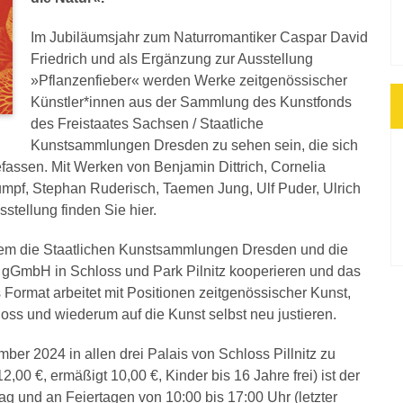
Im Jubiläumsjahr zum Naturromantiker Caspar David
Friedrich und als Ergänzung zur Ausstellung
»Pflanzenfieber« werden Werke zeitgenössischer
Künstler*innen aus der Sammlung des Kunstfonds
des Freistaates Sachsen / Staatliche
Kunstsammlungen Dresden zu sehen sein, die sich
assen. Mit Werken von Benjamin Dittrich, Cornelia
umpf, Stephan Ruderisch, Taemen Jung, Ulf Puder, Ulrich
stellung finden Sie hier.
t dem die Staatlichen Kunstsammlungen Dresden und die
 gGmbH in Schloss und Park Pilnitz kooperieren und das
Format arbeitet mit Positionen zeitgenössischer Kunst,
loss und wiederum auf die Kunst selbst neu justieren.
ber 2024 in allen drei Palais von Schloss Pillnitz zu
,00 €, ermäßigt 10,00 €, Kinder bis 16 Jahre frei) ist der
ntag und an Feiertagen von 10:00 bis 17:00 Uhr (letzter