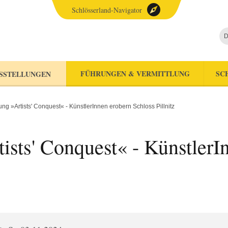
Schlösserland-Navigator
D
FÜHRUNGEN & VERMITTLUNG
SC
SSTELLUNGEN
ng »Artists' Conquest« - KünstlerInnen erobern Schloss Pillnitz
ists' Conquest« - KünstlerI