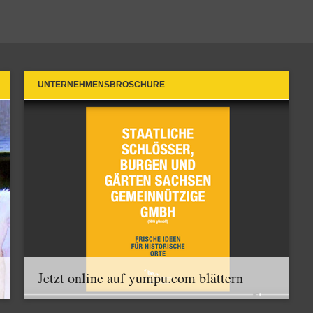
UNTERNEHMENSBROSCHÜRE
Jetzt online auf yumpu.com blättern